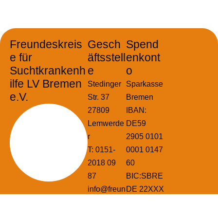
Freundeskreis
Gesch
Spend
e für
äftsstell
enkont
Suchtkrankenh
e
o
ilfe LV Bremen
Stedinger
Sparkasse
e.V.
Str. 37
Bremen
27809
IBAN:
Lemwerde
DE59
r
2905 0101
T:
0151-
0001 0147
2018 09
60
87
BIC:SBRE
info@freun
DE 22XXX
deskreise-
sucht-