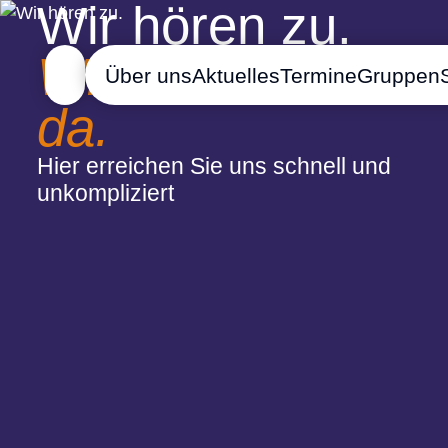
Wir hören zu.
Wir sind für Sie
Über uns
Aktuelles
Termine
Gruppen
da.
Hier erreichen Sie uns schnell und
unkompliziert